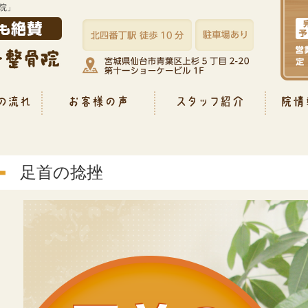
院」
足首の捻挫