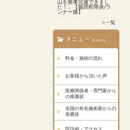
山を無事完遂できまし
た！」【腸脛靭帯炎/ラ
ンナー膝】
一覧
料金・施術の流れ
お客様から頂いた声
医療関係者・専門家から
の推薦状
全国の有名施術家からの
推薦状
院詳細・アクセス