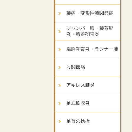
膝痛・変形性膝関節症
ジャンパー膝・膝蓋腱
炎・膝蓋靭帯炎
腸脛靭帯炎・ランナー膝
股関節痛
アキレス腱炎
足底筋膜炎
足首の捻挫