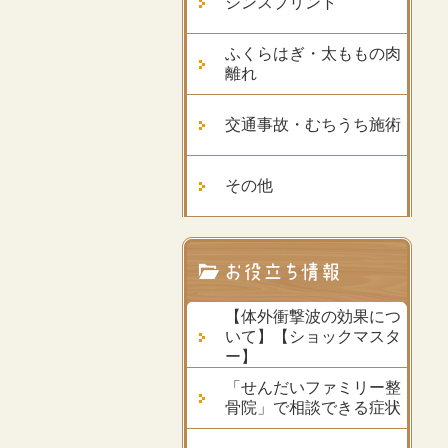
シンスプリント
ふくらはぎ・太ももの肉
離れ
交通事故・むちうち施術
その他
【体外衝撃波の効果につ
いて】【ショックマスタ
ー】
「せんだいファミリー整
骨院」で相談できる症状