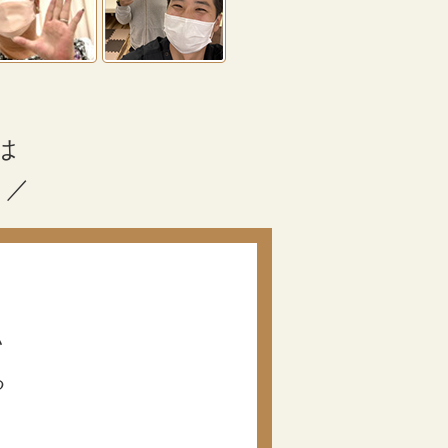
は
？／
い
る