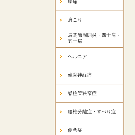
腰痛
肩こり
肩関節周囲炎・四十肩・
五十肩
ヘルニア
坐骨神経痛
脊柱管狭窄症
腰椎分離症・すべり症
側弯症