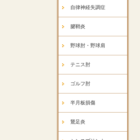
自律神経失調症
腱鞘炎
野球肘・野球肩
テニス肘
ゴルフ肘
半月板損傷
鵞足炎