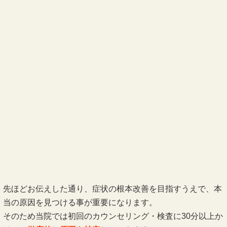
先ほどお伝えした通り、症状の根本改善を目指すうえで、本
当の原因を見つける事が重要になります。
そのため当院では初回のカウンセリング・検査に30分以上か
けて、
徹底的に原因を特定
していきます。
しかしお時間をこれほど掛けるのは、原因を特定するためだ
けではありません。
それは、
お一人お一人の利用者様と向き合い、話をお伺いす
ること、お悩みに寄り添っていくこと
が、とても大事だと考
えているからです。
技術や知識も重要ですが、その前に利用者様と施術者の間に
信頼関係を築くことが出来なければ、施術の効果を最大限発