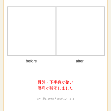
他院とはココが違います！
せんだいファミリー整骨院が
選ばれる
７つの特徴
①
お一人おひとりの悩み
に真剣に向き合います