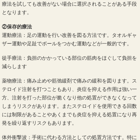
療法を試しても改善がない場合に選択されることがある手段
となります。
②保存的療法
運動療法：足の運動を行い改善を図る方法です。タオルギャ
ザー運動や足趾でボールをつかむ運動などが一般的です。
徒手療法：負担のかかっている部位の筋肉をほぐして負担を
減らします
薬物療法：痛み止めや筋弛緩剤で痛みの緩和を図ります。ス
テロイド注射を打つこともあり、炎症を抑える作用は強い一
方、注射を打った部位が脆くなり他の処置ができなくなって
しまうリスクがあります。またステロイドを使用できる回数
には制限があることやあくまでも炎症を抑える処置になり再
発を繰り返すリスクもあります。
体外衝撃波：手術に代わる方法としての処置方法です。特に