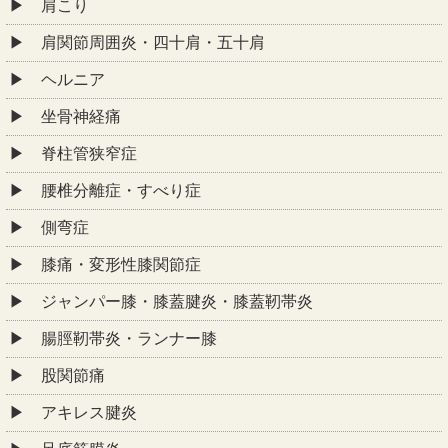
肩こり
肩関節周囲炎・四十肩・五十肩
ヘルニア
坐骨神経痛
脊柱管狭窄症
腰椎分離症・すべり症
側弯症
膝痛・変形性膝関節症
ジャンパー膝・膝蓋腱炎・膝蓋靭帯炎
腸脛靭帯炎・ランナー膝
股関節痛
アキレス腱炎