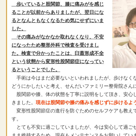
歩いていると股関節、膝に痛みがを感じ
ることが以前からありましたが、翌日にな
るとなんともなくなるため気にせずにいま
した。
その痛みがなかなか取れなくなり、不安
になったため整形外科で検査を受けまし
た。検査で分かったことは、臼蓋形成不全
という状態から変形性股関節症になってい
るということでした。
手術は今はまだ必要ないといわれましたが、歩けなく
どうにかしたいと考え、せんだいファミリー整骨院さん
股関節や膝、体の状態を丁寧に説明をして頂き、安心
きました。
現在は
股関節や膝の痛みを感じずに歩けるよ
変形性股関節症の進行を防ぐためのセルフケアも教え
す。
とても不安に過ごしていましたが、今は安心して過ご
まま維持するため、現在もメンテナンスをお願いしてい