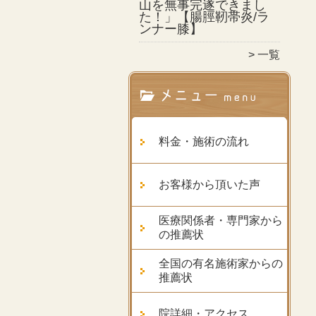
山を無事完遂できまし
た！」【腸脛靭帯炎/ラ
ンナー膝】
一覧
料金・施術の流れ
お客様から頂いた声
医療関係者・専門家から
の推薦状
全国の有名施術家からの
推薦状
院詳細・アクセス