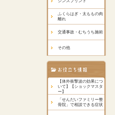
シンスプリント
ふくらはぎ・太ももの肉
離れ
交通事故・むちうち施術
その他
【体外衝撃波の効果につ
いて】【ショックマスタ
ー】
「せんだいファミリー整
骨院」で相談できる症状