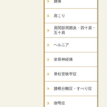
腰痛
肩こり
肩関節周囲炎・四十肩・
五十肩
ヘルニア
坐骨神経痛
脊柱管狭窄症
腰椎分離症・すべり症
側弯症