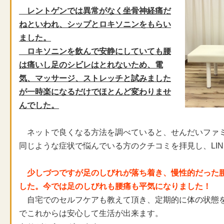
レントゲンでは異常がなく坐骨神経痛だ
ねといわれ、シップとロキソニンをもらい
ました。
ロキソニンを飲んで安静にしていても腰
は痛いし足のシビレはとれないため、電
気、マッサージ、ストレッチと試みました
が一時楽になるだけでほとんど変わりませ
んでした。
ネットで良くなる方法を調べていると、せんだいファ
同じような症状で悩んでいる方のクチコミを拝見し、LI
少しづつですが足のしびれが落ち着き、慢性的だった
した。
今では足のしびれも腰痛も平気になりました！
自宅でのセルフケアも教えて頂き、定期的に体の状態
でこれからは安心して生活が出来ます。