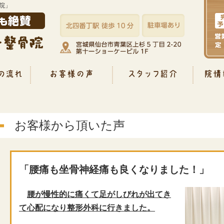
院」
お客様から頂いた声
「腰痛も坐骨神経痛も良くなりました！」
腰が慢性的に痛くて足がしびれが出てき
て心配になり整形外科に行きました。