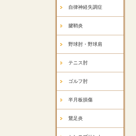
自律神経失調症
腱鞘炎
野球肘・野球肩
テニス肘
ゴルフ肘
半月板損傷
鵞足炎