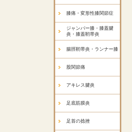
膝痛・変形性膝関節症
ジャンパー膝・膝蓋腱
炎・膝蓋靭帯炎
腸脛靭帯炎・ランナー膝
股関節痛
アキレス腱炎
足底筋膜炎
足首の捻挫