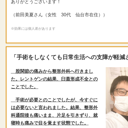
ありがとうございます！
（前田美夏さん（女性 30代 仙台市在住））
※効果には個人差があります
「手術をしなくても日常生活への支障が軽減
股関節の痛みから整形外科へ行きまし
た。レントゲンの結果、臼蓋形成不全との
ことでした。
手術が必要とのことでしたが、今すぐに
は必要ないと言われました。結果、整形外
科通院後も痛いまま、片足を引きずり、就
寝時も痛みで目を覚ます状態でした。