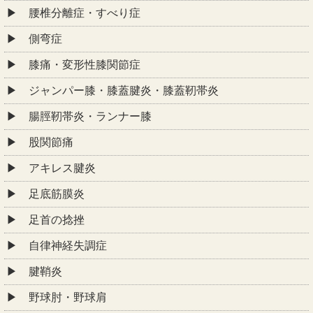
腰椎分離症・すべり症
側弯症
膝痛・変形性膝関節症
ジャンパー膝・膝蓋腱炎・膝蓋靭帯炎
腸脛靭帯炎・ランナー膝
股関節痛
アキレス腱炎
足底筋膜炎
足首の捻挫
自律神経失調症
腱鞘炎
野球肘・野球肩